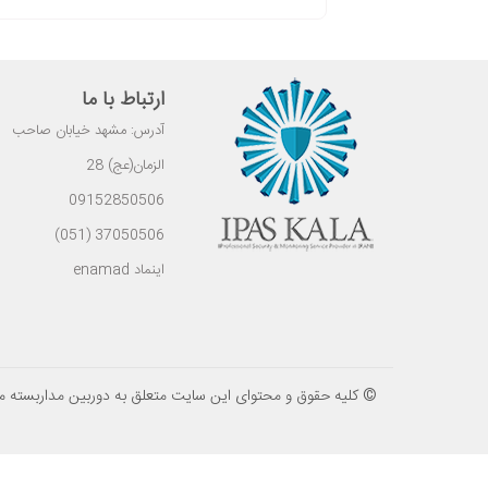
ارتباط با ما
آدرس: مشهد خیابان صاحب
الزمان(عج) 28
09152850506
37050506 (051)
اینماد enamad
© کلیه حقوق و محتوای این سایت متعلق به دوربین مداربسته م