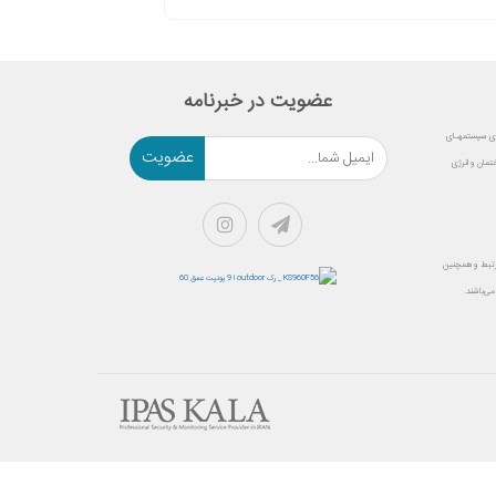
عضویت در خبرنامه
نـه های سیستمهـای
عضویت
مان و انرژی
ـرتبط و همچنین
ی‌باشند.