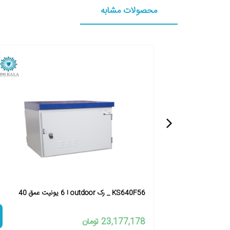
محصولات مشابه
KS640F56 _ رک outdoor ا 6 یونیت عمق 40
23,177,178 تومان