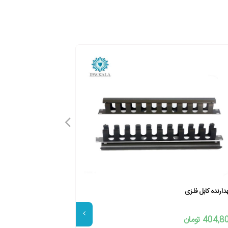
دارنده کابل فلزی
پچ پنل 24 پورت لگراند CAT6 SFTP وارداتی
404, تومان
10,500,000 تومان