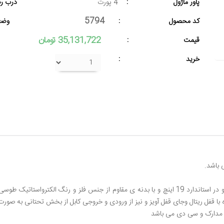
پاور ماژول
:
4 پورت
درب ر
5794
کد محصول
:
وضع
35,131,722 تومان
قیمت
:
خرید
:
رک مدل KS960F56 در عمق60 سانتیمتر و ارتفاع 9 یونیت و در استاندارد 19 اینچ و با بدنه ی مقاوم