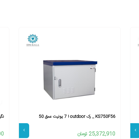
KS750F56 _ رک outdoor ا 7 یونیت عمق 50
نگه
25,372,910 تومان
800