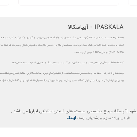
IPASKALA - آیپاسکالا
با هدف ارائه خدمــات به صورت EPC (مهنــدسی، تـأمین تجهیـزات و اجرا)، همچنین سرویس و نگهداری و آموزش در کلیه زمی
امنیتی و مخابراتی شامل: اعلام و اطفاء حریق اتوماتیک، سیستمهای نظارتی- دوربین مداربسته و همچنین کنترل و مدیریت هوشمند ساخت
(EMS , BMS) در سال 1386 تاسیس گردیده است.
آپاسکالا با اخذ نمایندگی برند های معتبر و با رزومه قوی موفق گردید پروژه های بزرگ و معتبری را با موفقیت به انجام رساند.
بهـره‌منـدی از کادر فنی - مهندسی و متخصصین مجرب، استفـاده از تکنولـوژیهای نوین، رعـایت بـالاترین استانداردهـای بین‌المللی م
برخورداری از نمایندگی ها و پشتیبانی تولیدکنندگان معتبر جهانی در زمینه تامین تجهیزات همواره نقطه قوت و دیدگاه اصلی این شرکت م
شهد |آیپاسکالا،مرجع تخصصی سیستم های امنیتی-حفاظتی ایران| می باشد .
اینتک
طراحی، پیاده سازی و پشتیبانی توسط