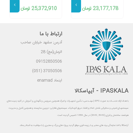
23,177,178 تومان
25,372,910 تومان
ارتباط با ما
آدرس: مشهد خیابان صاحب
الزمان(عج) 28
09152850506
37050506 (051)
اینماد enamad
IPASKALA - آیپاسکالا
با هدف ارائه خدمــات به صورت EPC (مهنــدسی، تـأمین تجهیـزات و اجرا)، همچنین سرویس و نگهداری و آموزش در کلیه زمینـه های
سیستمهـای امنیتی و مخابراتی شامل: اعلام و اطفاء حریق اتوماتیک، سیستمهای نظارتی- دوربین مداربسته و همچنین کنترل و مدیریت
هوشمند ساختمان و انرژی (EMS , BMS) در سال 1386 تاسیس گردیده است.
آپاسکالا با اخذ نمایندگی برند های معتبر و با رزومه قوی موفق گردید پروژه های بزرگ و معتبری را با موفقیت به انجام رساند.