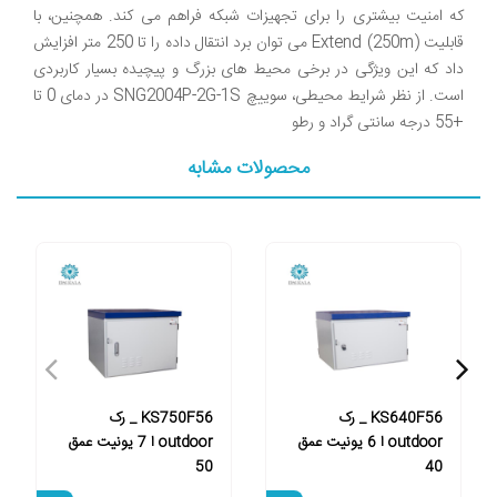
که امنیت بیشتری را برای تجهیزات شبکه فراهم می کند. همچنین، با
قابلیت Extend (250m) می توان برد انتقال داده را تا 250 متر افزایش
داد که این ویژگی در برخی محیط های بزرگ و پیچیده بسیار کاربردی
است. از نظر شرایط محیطی، سوییچ SNG2004P-2G-1S در دمای 0 تا
+55 درجه سانتی گراد و رطو
محصولات مشابه
KS640F56 _ رک
KS750F56 _ رک
outdoor ا 6 یونیت عمق
outdoor ا 7 یونیت عمق
50
40