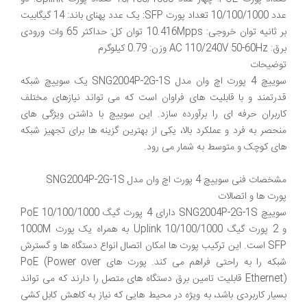
عدد 10/100/1000 تعداد پورت SFP: یک عدد پهنای باند: 14 گیگابیت
بر ثانیه توان خروجی: 10.416Mpps توان کل: حداکثر 65 وات ورودی
سوییچ 4 پورت اچ وان مدل SNG2004P-2G-1S یک سوییچ شبکه
قدرتمند و با قابلیت های فراوان است که می تواند نیازهای مختلف
کاربران حرفه ای را برآورده سازد. این سوییچ با داشتن ویژگی های
منحصر به فرد و عملکرد بالا، یکی از بهترین گزینه ها برای تجهیز شبکه
سوییچ SNG2004P-2G-1S دارای 4 پورت گیگ 10/100/1000 PoE
و 2 پورت گیگ 10/100/1000 Uplink به همراه یک پورت 1000M
SFP است. این ترکیب پورت ها امکان اتصال انواع دستگاه ها و گسترش
شبکه را به راحتی فراهم می کند. پورت های PoE (Power over
Ethernet) قابلیت تامین برق دستگاه های متصل را دارند که می تواند
بسیار کاربردی باشد، به ویژه در محیط هایی که نیاز به کاهش کابل کشی