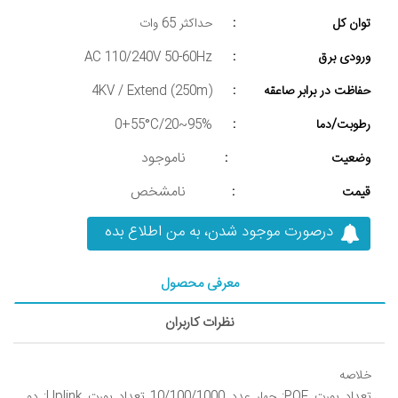
توان کل
:
حداکثر 65 وات
ورودی برق
:
AC 110/240V 50-60Hz
حفاظت در برابر صاعقه
:
4KV / Extend (250m)
رطوبت/دما
:
0+55°C/20~95%
ناموجود
وضعیت
:
نامشخص
قیمت
:
درصورت موجود شدن، به من اطلاع بده
معرفی محصول
نظرات کاربران
تعداد پورت POE: چهار عدد 10/100/1000 تعداد پورت Uplink: دو