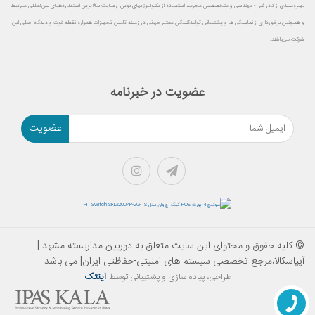
بهـره‌منـدی از کادر فنی - مهندسی و متخصصین مجرب، استفـاده از تکنولـوژیهای نوین، رعـایت بـالاترین استانداردهـای بین‌المللی مـرتبط
و همچنین برخورداری از نمایندگی ها و پشتیبانی تولیدکنندگان معتبر جهانی در زمینه تامین تجهیزات همواره نقطه قوت و دیدگاه اصلی این
شرکت می‌باشند.
عضویت در خبرنامه
عضویت
© کلیه حقوق و محتوای این سایت متعلق به دوربین مداربسته مشهد |
آیپاسکالا،مرجع تخصصی سیستم های امنیتی-حفاظتی ایران| می باشد .
اینتک
طراحی، پیاده سازی و پشتیبانی توسط