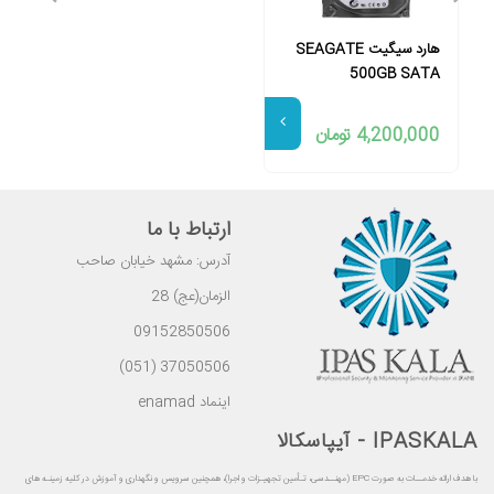
هارد سیگیت SEAGATE
500GB SATA
4,200,000 تومان
ارتباط با ما
آدرس: مشهد خیابان صاحب
الزمان(عج) 28
09152850506
37050506 (051)
اینماد enamad
IPASKALA - آیپاسکالا
با هدف ارائه خدمــات به صورت EPC (مهنــدسی، تـأمین تجهیـزات و اجرا)، همچنین سرویس و نگهداری و آموزش در کلیه زمینـه های