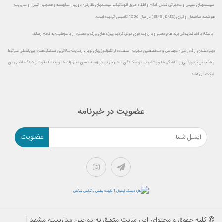
سیستمهـای امنیتی و مخابراتی شامل: اعلام و اطفاء حریق اتوماتیک، سیستمهای نظارتی- دوربین مداربسته و همچنین کنترل و مدیریت
هوشمند ساختمان و انرژی (EMS , BMS) در سال 1386 تاسیس گردیده است.
آپاسکالا با اخذ نمایندگی برند های معتبر و با رزومه قوی موفق گردید پروژه های بزرگ و معتبری را با موفقیت به انجام رساند.
بهـره‌منـدی از کادر فنی - مهندسی و متخصصین مجرب، استفـاده از تکنولـوژیهای نوین، رعـایت بـالاترین استانداردهـای بین‌المللی مـرتبط
و همچنین برخورداری از نمایندگی ها و پشتیبانی تولیدکنندگان معتبر جهانی در زمینه تامین تجهیزات همواره نقطه قوت و دیدگاه اصلی این
شرکت می‌باشند.
عضویت در خبرنامه
عضویت
© کلیه حقوق و محتوای این سایت متعلق به دوربین مداربسته مشهد |